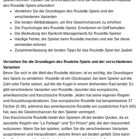
spielen können. Lassen Sie uns eintauchen und die verschiedenen Aspekte
des Roulette-Spiels erkunden!
Verstehen Sie die Grundlagen des Roulette-Spiels und der
verschiedenen Varianten
Die besten Wettstrategien, um Ihre Gewinnchancen zu erhöhen
Die Psychologie des Roulette-Spiels: Emotionen im Griff behalten
Die Bedeutung des Bankroll-Managements für Roulette-Spieler
Häufige Fehler, die Spieler beim Roulette machen und wie Sie diese
vermeiden können
Zusammenfassung der besten Tipps für das Roulette-Spiel bei Jaabet
Verstehen Sie die Grundlagen des Roulette-Spiels und der verschiedenen
Varianten
Bevor Sie sich in die Welt des Roulette stürzen, ist es wichtig, die Grundlagen
des Spiels zu verstehen. Roulette ist ein Glücksspiel, bei dem Spieler auf die
Zahl oder Farbe setzen, auf die die Kugel in einem drehenden Rad landet. Es
gibt verschiedene Varianten von Roulette, darunter das europäische,
amerikanische und französische Roulette. Jedes hat seine eigenen Regeln
und Auszahlungsstrukturen. Das europäische Roulette hat beispielsweise 37
Fächer (0-36), während das amerikanische Roulette ein zusätzliches Fach (00)
hat, was die Gewinnchancen für den Spieler verringert.
Das französische Roulette bietet den Spielern oft die besten Quoten, da es
spezielle Regeln wie “La Partage” und “En Prison” gibt, die den Hausvorteil
reduzieren. Wenn Sie bei spielen, sollten Sie die verschiedenen Varianten
ausprobieren und herausfinden, welche Ihnen am besten gefällt. Dies kann