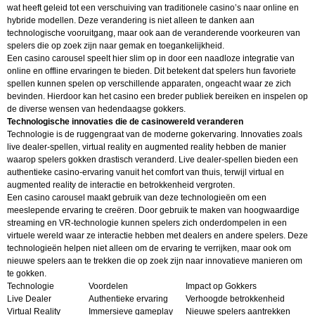
wat heeft geleid tot een verschuiving van traditionele casino’s naar online en
hybride modellen. Deze verandering is niet alleen te danken aan
technologische vooruitgang, maar ook aan de veranderende voorkeuren van
spelers die op zoek zijn naar gemak en toegankelijkheid.
Een casino carousel speelt hier slim op in door een naadloze integratie van
online en offline ervaringen te bieden. Dit betekent dat spelers hun favoriete
spellen kunnen spelen op verschillende apparaten, ongeacht waar ze zich
bevinden. Hierdoor kan het casino een breder publiek bereiken en inspelen op
de diverse wensen van hedendaagse gokkers.
Technologische innovaties die de casinowereld veranderen
Technologie is de ruggengraat van de moderne gokervaring. Innovaties zoals
live dealer-spellen, virtual reality en augmented reality hebben de manier
waarop spelers gokken drastisch veranderd. Live dealer-spellen bieden een
authentieke casino-ervaring vanuit het comfort van thuis, terwijl virtual en
augmented reality de interactie en betrokkenheid vergroten.
Een casino carousel maakt gebruik van deze technologieën om een
meeslepende ervaring te creëren. Door gebruik te maken van hoogwaardige
streaming en VR-technologie kunnen spelers zich onderdompelen in een
virtuele wereld waar ze interactie hebben met dealers en andere spelers. Deze
technologieën helpen niet alleen om de ervaring te verrijken, maar ook om
nieuwe spelers aan te trekken die op zoek zijn naar innovatieve manieren om
te gokken.
Technologie
Voordelen
Impact op Gokkers
Live Dealer
Authentieke ervaring
Verhoogde betrokkenheid
Virtual Reality
Immersieve gameplay
Nieuwe spelers aantrekken