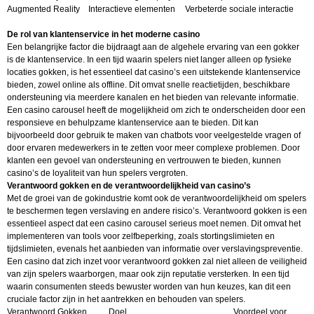
Augmented Reality
Interactieve elementen
Verbeterde sociale interactie
De rol van klantenservice in het moderne casino
Een belangrijke factor die bijdraagt aan de algehele ervaring van een gokker
is de klantenservice. In een tijd waarin spelers niet langer alleen op fysieke
locaties gokken, is het essentieel dat casino’s een uitstekende klantenservice
bieden, zowel online als offline. Dit omvat snelle reactietijden, beschikbare
ondersteuning via meerdere kanalen en het bieden van relevante informatie.
Een casino carousel heeft de mogelijkheid om zich te onderscheiden door een
responsieve en behulpzame klantenservice aan te bieden. Dit kan
bijvoorbeeld door gebruik te maken van chatbots voor veelgestelde vragen of
door ervaren medewerkers in te zetten voor meer complexe problemen. Door
klanten een gevoel van ondersteuning en vertrouwen te bieden, kunnen
casino’s de loyaliteit van hun spelers vergroten.
Verantwoord gokken en de verantwoordelijkheid van casino’s
Met de groei van de gokindustrie komt ook de verantwoordelijkheid om spelers
te beschermen tegen verslaving en andere risico’s. Verantwoord gokken is een
essentieel aspect dat een casino carousel serieus moet nemen. Dit omvat het
implementeren van tools voor zelfbeperking, zoals stortingslimieten en
tijdslimieten, evenals het aanbieden van informatie over verslavingspreventie.
Een casino dat zich inzet voor verantwoord gokken zal niet alleen de veiligheid
van zijn spelers waarborgen, maar ook zijn reputatie versterken. In een tijd
waarin consumenten steeds bewuster worden van hun keuzes, kan dit een
cruciale factor zijn in het aantrekken en behouden van spelers.
Verantwoord Gokken
Doel
Voordeel voor