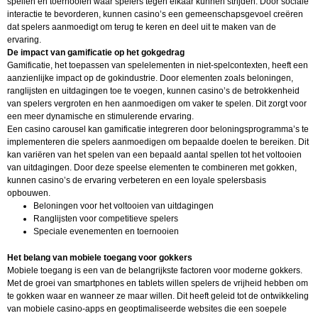
spellen en toernooien waar spelers tegen elkaar kunnen strijden. Door sociale
interactie te bevorderen, kunnen casino’s een gemeenschapsgevoel creëren
dat spelers aanmoedigt om terug te keren en deel uit te maken van de
ervaring.
De impact van gamificatie op het gokgedrag
Gamificatie, het toepassen van spelelementen in niet-spelcontexten, heeft een
aanzienlijke impact op de gokindustrie. Door elementen zoals beloningen,
ranglijsten en uitdagingen toe te voegen, kunnen casino’s de betrokkenheid
van spelers vergroten en hen aanmoedigen om vaker te spelen. Dit zorgt voor
een meer dynamische en stimulerende ervaring.
Een casino carousel kan gamificatie integreren door beloningsprogramma’s te
implementeren die spelers aanmoedigen om bepaalde doelen te bereiken. Dit
kan variëren van het spelen van een bepaald aantal spellen tot het voltooien
van uitdagingen. Door deze speelse elementen te combineren met gokken,
kunnen casino’s de ervaring verbeteren en een loyale spelersbasis
opbouwen.
Beloningen voor het voltooien van uitdagingen
Ranglijsten voor competitieve spelers
Speciale evenementen en toernooien
Het belang van mobiele toegang voor gokkers
Mobiele toegang is een van de belangrijkste factoren voor moderne gokkers.
Met de groei van smartphones en tablets willen spelers de vrijheid hebben om
te gokken waar en wanneer ze maar willen. Dit heeft geleid tot de ontwikkeling
van mobiele casino-apps en geoptimaliseerde websites die een soepele