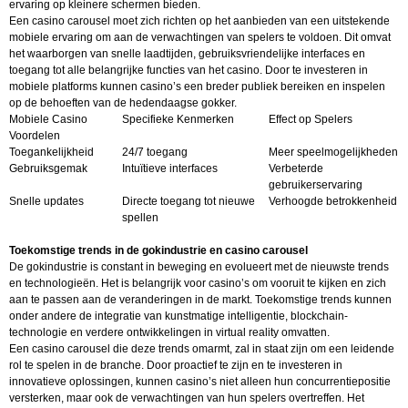
ervaring op kleinere schermen bieden.
Een casino carousel moet zich richten op het aanbieden van een uitstekende
mobiele ervaring om aan de verwachtingen van spelers te voldoen. Dit omvat
het waarborgen van snelle laadtijden, gebruiksvriendelijke interfaces en
toegang tot alle belangrijke functies van het casino. Door te investeren in
mobiele platforms kunnen casino’s een breder publiek bereiken en inspelen
op de behoeften van de hedendaagse gokker.
Mobiele Casino
Specifieke Kenmerken
Effect op Spelers
Voordelen
Toegankelijkheid
24/7 toegang
Meer speelmogelijkheden
Gebruiksgemak
Intuïtieve interfaces
Verbeterde
gebruikerservaring
Snelle updates
Directe toegang tot nieuwe
Verhoogde betrokkenheid
spellen
Toekomstige trends in de gokindustrie en casino carousel
De gokindustrie is constant in beweging en evolueert met de nieuwste trends
en technologieën. Het is belangrijk voor casino’s om vooruit te kijken en zich
aan te passen aan de veranderingen in de markt. Toekomstige trends kunnen
onder andere de integratie van kunstmatige intelligentie, blockchain-
technologie en verdere ontwikkelingen in virtual reality omvatten.
Een casino carousel die deze trends omarmt, zal in staat zijn om een leidende
rol te spelen in de branche. Door proactief te zijn en te investeren in
innovatieve oplossingen, kunnen casino’s niet alleen hun concurrentiepositie
versterken, maar ook de verwachtingen van hun spelers overtreffen. Het