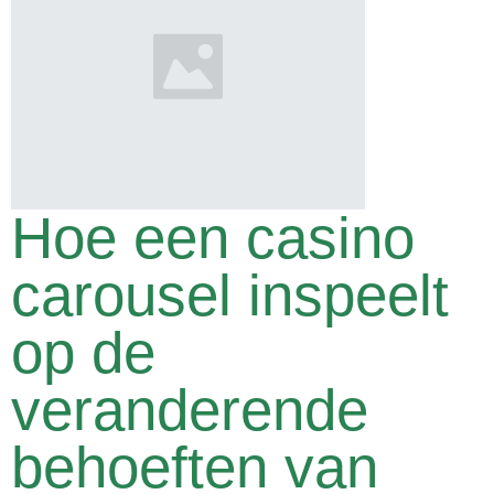
Hoe een casino
carousel inspeelt
op de
veranderende
behoeften van