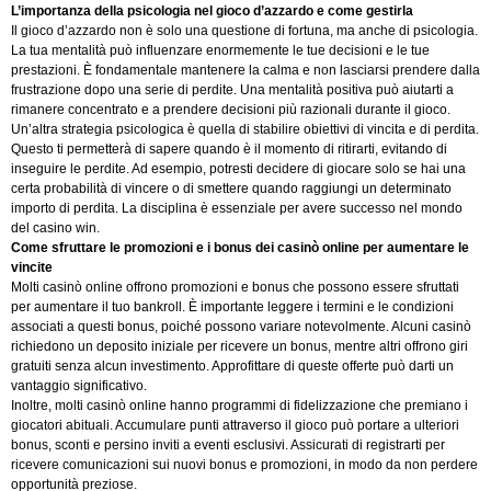
L’importanza della psicologia nel gioco d’azzardo e come gestirla
Il gioco d’azzardo non è solo una questione di fortuna, ma anche di psicologia.
La tua mentalità può influenzare enormemente le tue decisioni e le tue
prestazioni. È fondamentale mantenere la calma e non lasciarsi prendere dalla
frustrazione dopo una serie di perdite. Una mentalità positiva può aiutarti a
rimanere concentrato e a prendere decisioni più razionali durante il gioco.
Un’altra strategia psicologica è quella di stabilire obiettivi di vincita e di perdita.
Questo ti permetterà di sapere quando è il momento di ritirarti, evitando di
inseguire le perdite. Ad esempio, potresti decidere di giocare solo se hai una
certa probabilità di vincere o di smettere quando raggiungi un determinato
importo di perdita. La disciplina è essenziale per avere successo nel mondo
del casino win.
Come sfruttare le promozioni e i bonus dei casinò online per aumentare le
vincite
Molti casinò online offrono promozioni e bonus che possono essere sfruttati
per aumentare il tuo bankroll. È importante leggere i termini e le condizioni
associati a questi bonus, poiché possono variare notevolmente. Alcuni casinò
richiedono un deposito iniziale per ricevere un bonus, mentre altri offrono giri
gratuiti senza alcun investimento. Approfittare di queste offerte può darti un
vantaggio significativo.
Inoltre, molti casinò online hanno programmi di fidelizzazione che premiano i
giocatori abituali. Accumulare punti attraverso il gioco può portare a ulteriori
bonus, sconti e persino inviti a eventi esclusivi. Assicurati di registrarti per
ricevere comunicazioni sui nuovi bonus e promozioni, in modo da non perdere
opportunità preziose.