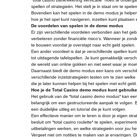
*total casino bankrekening verificatie* hoeft te onderg
spellen of strategieën. Het stelt je in staat om te spele
Bovendien kan het spelen in de demo modus je helpen o
hoe je het spel kunt navigeren, inzetten kunt plaatsen e
De voordelen van spelen in de demo modus
Er zijn verschillende voordelen verbonden aan het gebr
verbeteren zonder financiële risico’s. Wanneer je zond
te bouwen voordat je overstapt naar echt geld spelen.
Een ander voordeel is dat je verschillende spellen kun
tot uitdagende tafelspellen. Je kunt gemakkelijk verschil
de wereld van online gokken en niet weet waar je moe
Daarnaast biedt de demo modus een kans om verschillend
verschillende inzetstrategieën testen om te zien welke
die je later kunnen helpen bij het spelen met echt geld.
Hoe je de Total Casino demo modus kunt gebruike
Het gebruik van de *total casino demo modus* kan een
belangrijk om een gestructureerde aanpak te volgen. B
een duidelijke uitleg en tutorial die je kunt volgen.
Een effectieve manier om te leren is door je eigen str
besluit om *total casino roulette* te spelen, experiment
uitbetalingen werken, en welke strategieën voor jou het
Vergeet niet om notities te maken van je ervaringen. Di