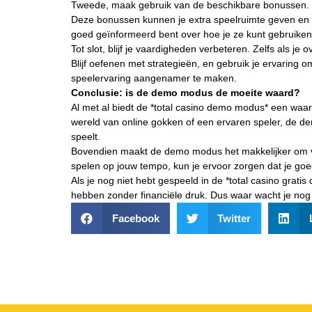
Tweede, maak gebruik van de beschikbare bonussen. *Tot
Deze bonussen kunnen je extra speelruimte geven en z
goed geïnformeerd bent over hoe je ze kunt gebruiken
Tot slot, blijf je vaardigheden verbeteren. Zelfs als j
Blijf oefenen met strategieën, en gebruik je ervaring 
speelervaring aangenamer te maken.
Conclusie: is de demo modus de moeite waard?
Al met al biedt de *total casino demo modus* een waard
wereld van online gokken of een ervaren speler, de 
speelt.
Bovendien maakt de demo modus het makkelijker om vers
spelen op jouw tempo, kun je ervoor zorgen dat je goed
Als je nog niet hebt gespeeld in de *total casino gratis
hebben zonder financiële druk. Dus waar wacht je no
Facebook
Twitter