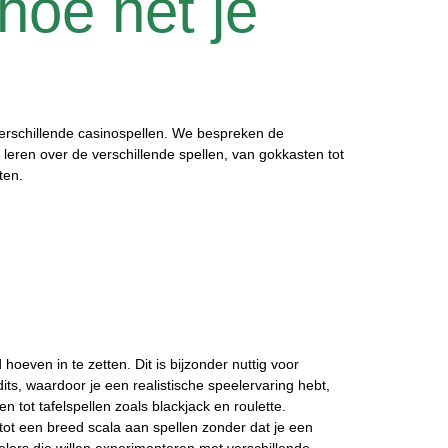
hoe het je
 verschillende casinospellen. We bespreken de
eren over de verschillende spellen, van gokkasten tot
ten.
hoeven in te zetten. Dit is bijzonder nuttig voor
ts, waardoor je een realistische speelervaring hebt,
 tot tafelspellen zoals blackjack en roulette.
tot een breed scala aan spellen zonder dat je een