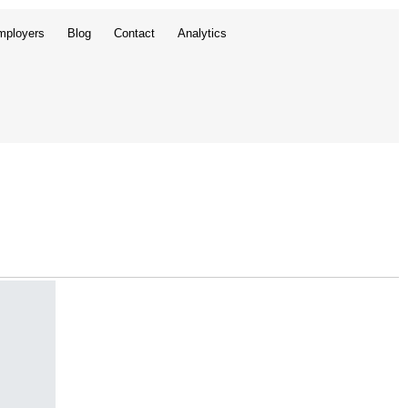
mployers
Blog
Contact
Analytics