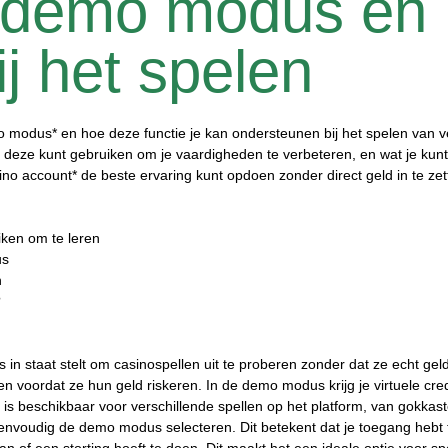
 demo modus en 
j het spelen
demo modus* en hoe deze functie je kan ondersteunen bij het spelen van
eze kunt gebruiken om je vaardigheden te verbeteren, en wat je kunt l
ino account* de beste ervaring kunt opdoen zonder direct geld in te zet
ken om te leren
us
n
?
in staat stelt om casinospellen uit te proberen zonder dat ze echt geld 
 voordat ze hun geld riskeren. In de demo modus krijg je virtuele credi
s beschikbaar voor verschillende spellen op het platform, van gokkasten
 eenvoudig de demo modus selecteren. Dit betekent dat je toegang hebt 